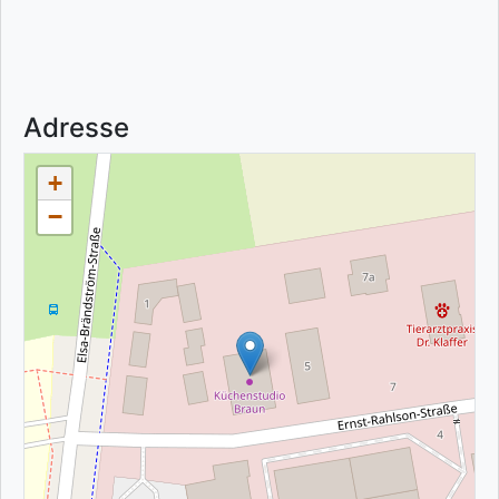
Adresse
+
−