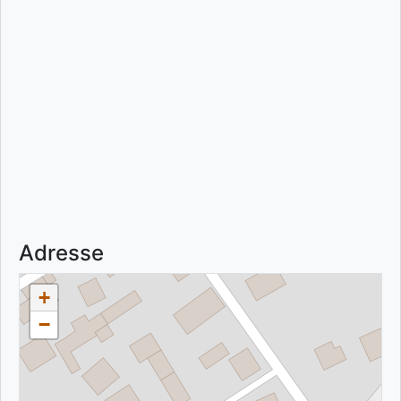
Adresse
+
−