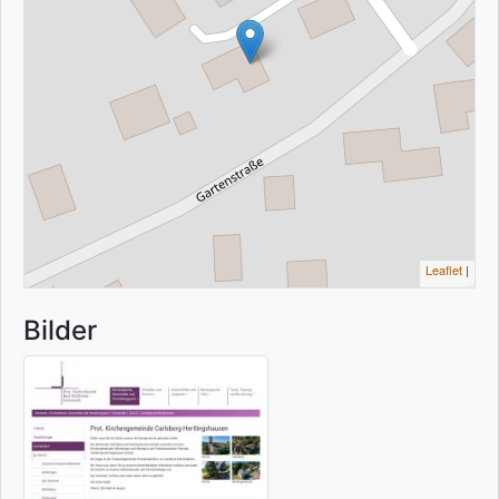
Leaflet
|
Bilder