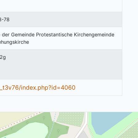
8-78
 2g
n_t3v76/index.php?id=4060