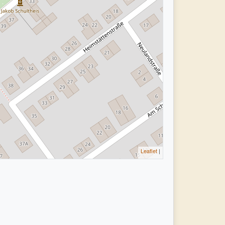
Leaflet
|