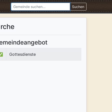
Suchen
irche
emeindeangebot
✅
Gottesdienste