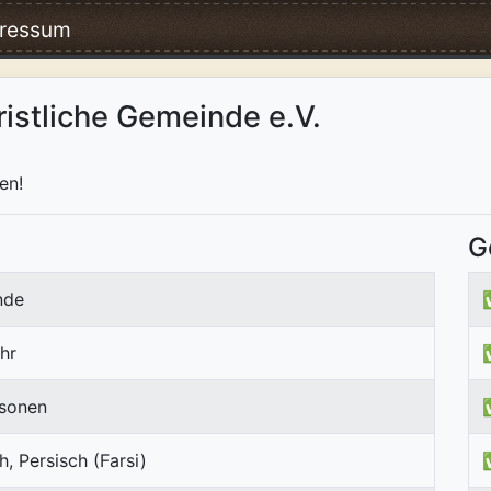
ressum
ristliche Gemeinde e.V.
en!
G
nde
hr
rsonen
h, Persisch (Farsi)