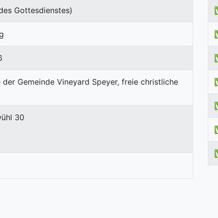
des Gottesdienstes)
g
6
ühl 30