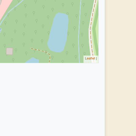
Leaflet
|