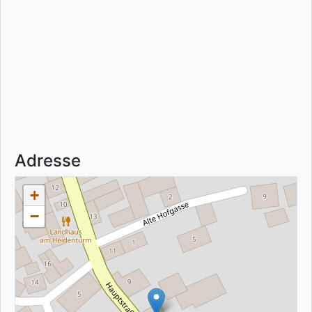
Adresse
+
−