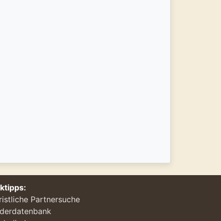
nktipps:
ristliche Partnersuche
ederdatenbank