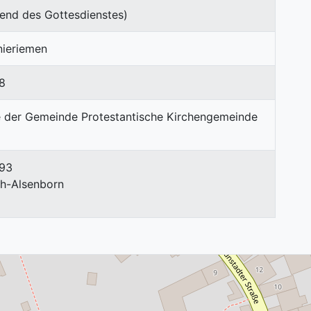
end des Gottesdienstes)
nieriemen
8
 93
h-Alsenborn