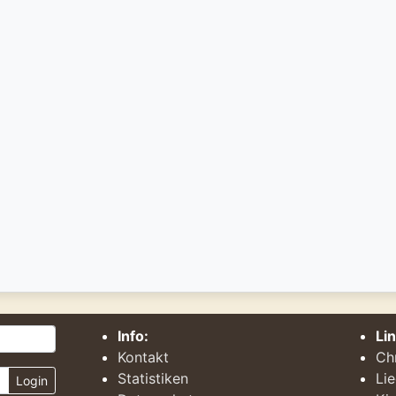
Info:
Li
Kontakt
Ch
Statistiken
Li
Login