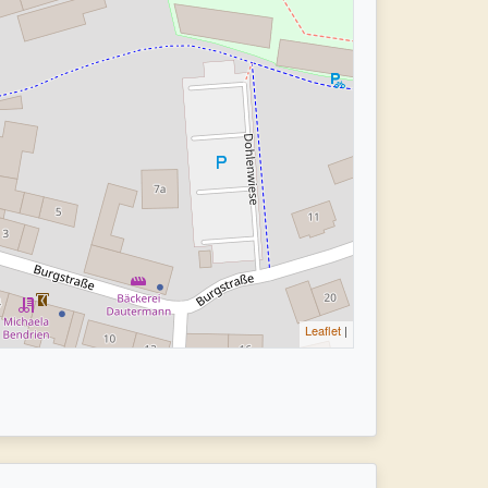
Leaflet
|