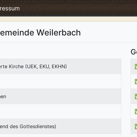
ressum
gemeinde Weilerbach
G
erte Kirche (UEK, EKU, EKHN)
nen
end des Gottesdienstes)