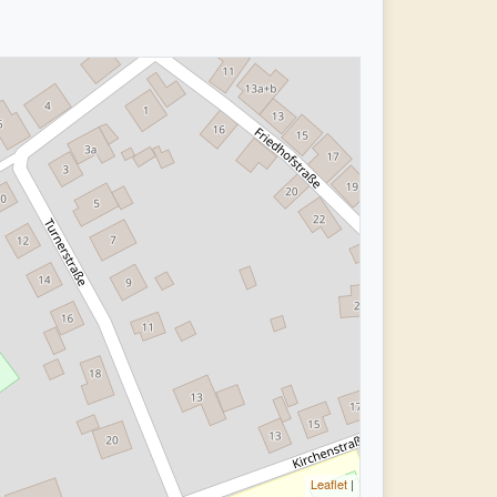
Leaflet
|