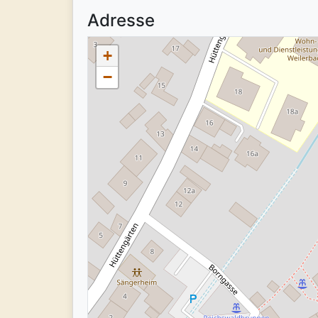
Adresse
+
−