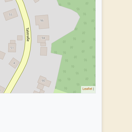
Leaflet
|