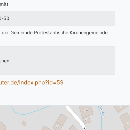
hmitt
0-50
chen
uter.de/index.php?id=59