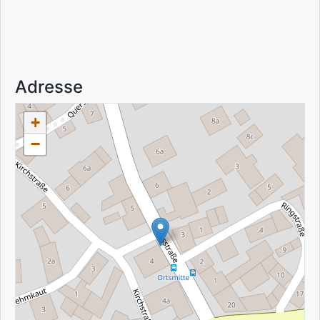
Adresse
+
−