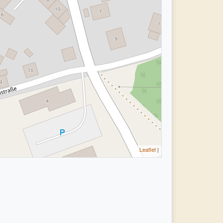
Leaflet
|