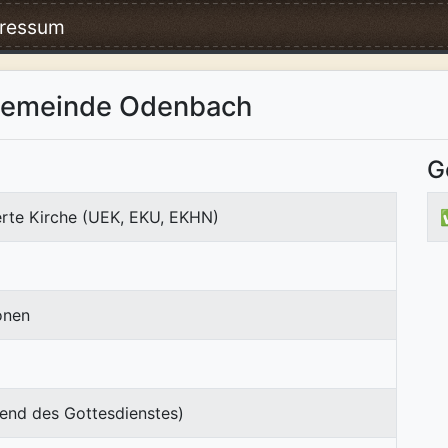
ressum
ngemeinde Odenbach
G
erte Kirche (UEK, EKU, EKHN)
onen
end des Gottesdienstes)