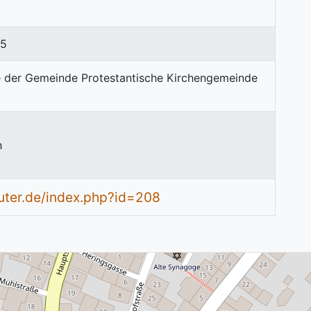
65
h
uter.de/index.php?id=208