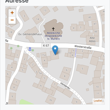
Adresse
+
−
Leaflet
|