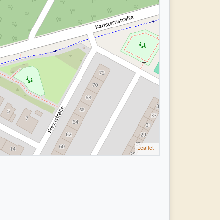
Leaflet
|