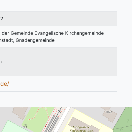
r
02
1
m
.de/