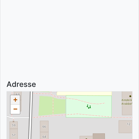
Adresse
+
−