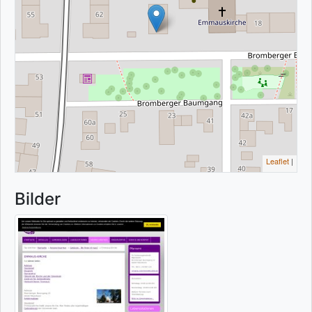
Leaflet
|
Bilder