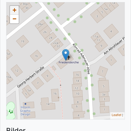
+
−
Leaflet
|
Bilder