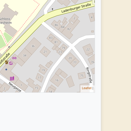
Leaflet
|