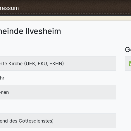
ressum
einde Ilvesheim
G
erte Kirche (UEK, EKU, EKHN)
hr
onen
end des Gottesdienstes)