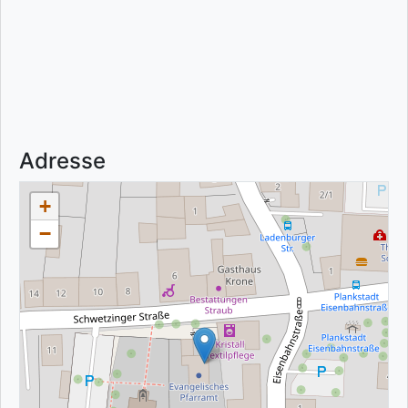
Adresse
+
−