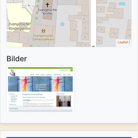
Leaflet
|
Bilder