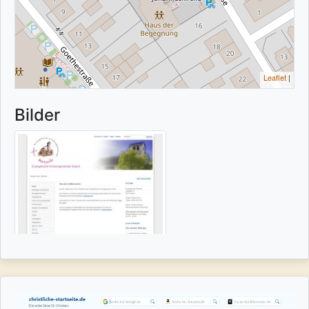
Leaflet
|
Bilder