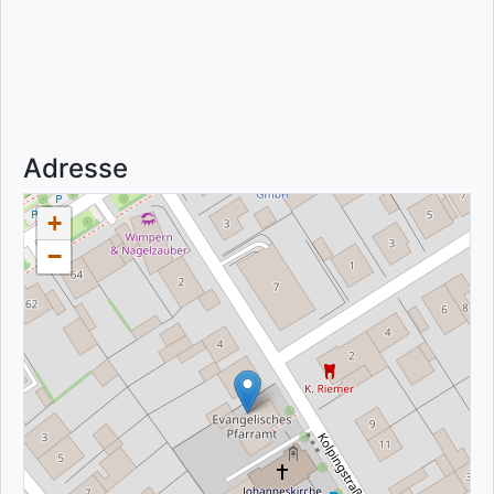
Adresse
+
−