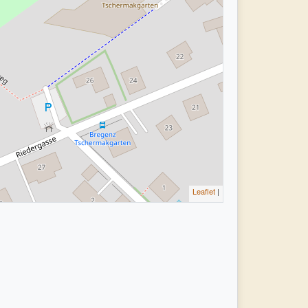
Leaflet
|