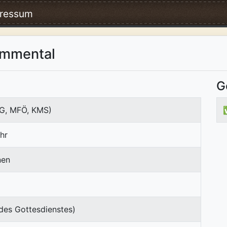
ressum
ammental
G
G, MFÖ, KMS)
hr
nen
des Gottesdienstes)