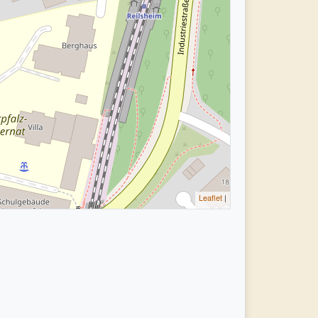
Leaflet
|