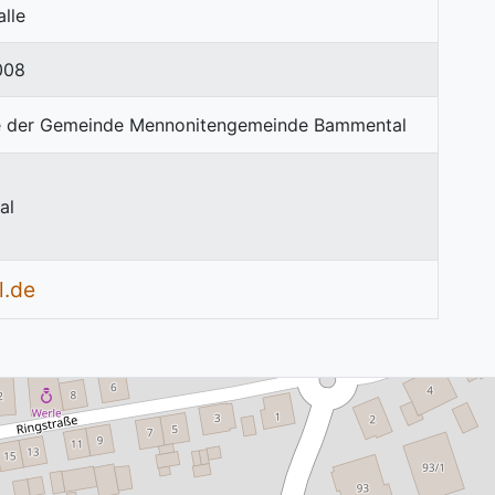
lle
008
al
l.de