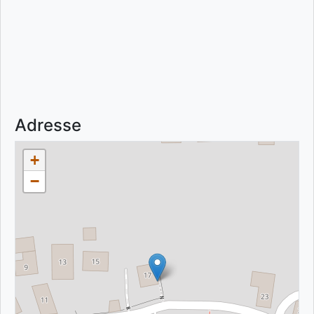
Adresse
+
−