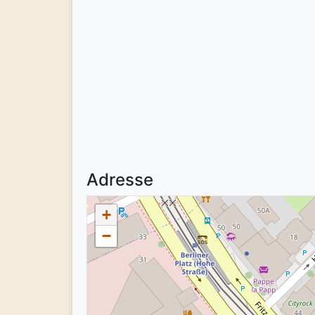
Adresse
+
−