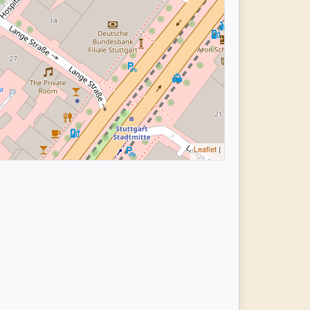
Leaflet
|