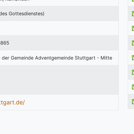
des Gottesdienstes)
5865
tgart.de/