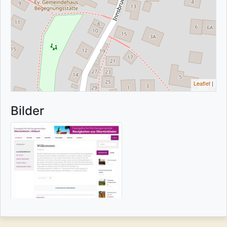
Leaflet
|
Bilder