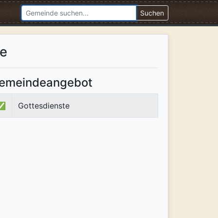
Suchen
he
emeindeangebot
✅
Gottesdienste