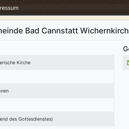
ressum
einde Bad Cannstatt Wichernkirc
G
erische Kirche
onen
end des Gottesdienstes)