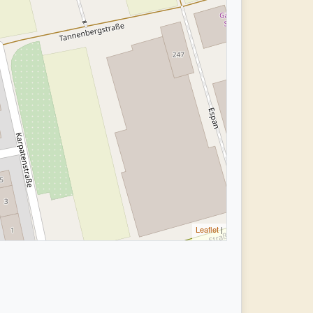
Leaflet
|