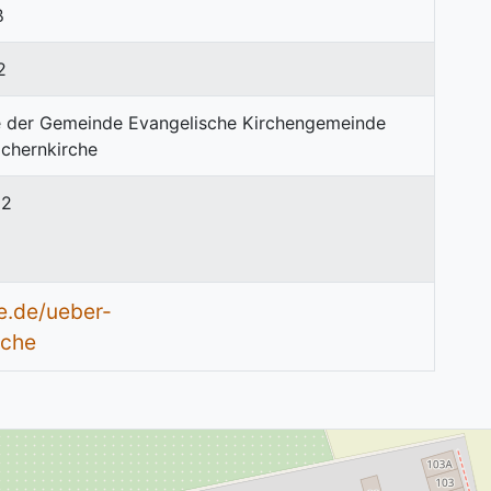
ß
2
92
e.de/ueber-
rche