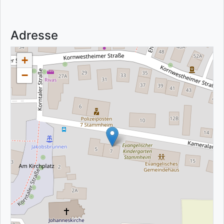
Adresse
+
−