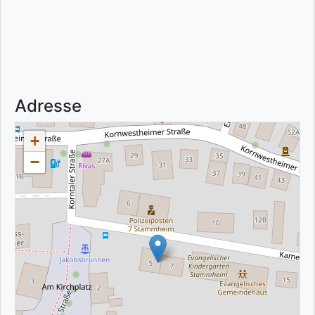
Adresse
+
−