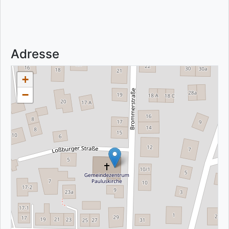
Adresse
+
−