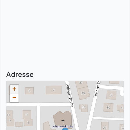
Adresse
+
−