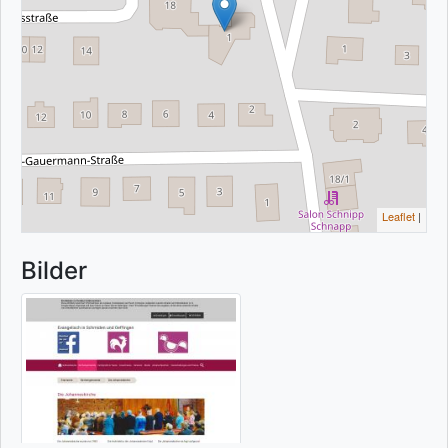
Leaflet
|
Bilder