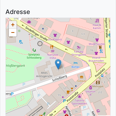
Adresse
+
−