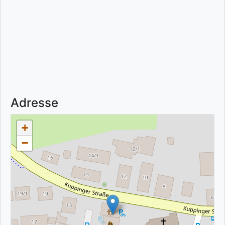
Adresse
+
−