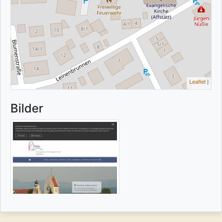
Leaflet
|
Bilder