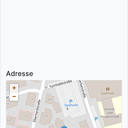
Adresse
+
−