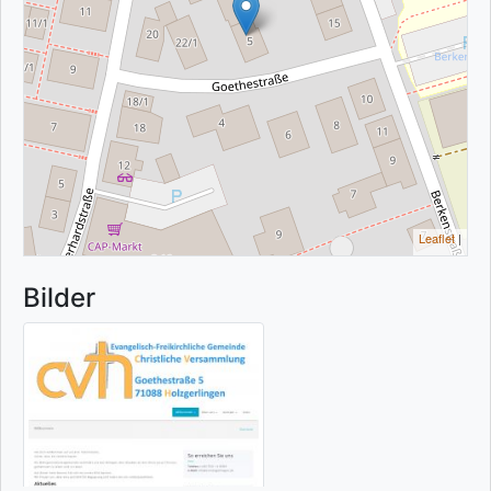
Leaflet
|
Bilder