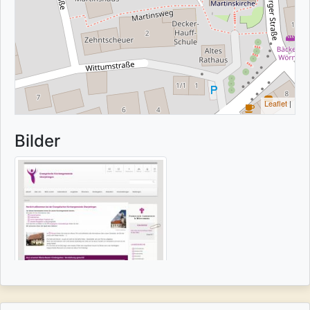
Leaflet
|
Bilder