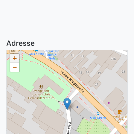
Adresse
+
−