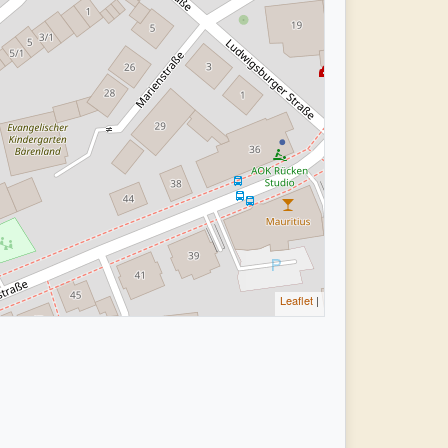
Leaflet
|