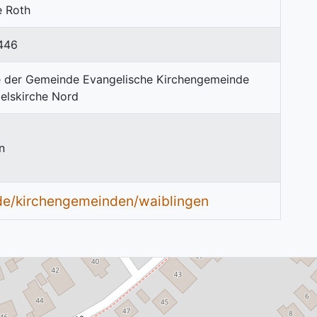
e Roth
446
n
de/kirchengemeinden/waiblingen