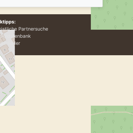
nktipps:
ristliche Partnersuche
ederdatenbank
derlieder