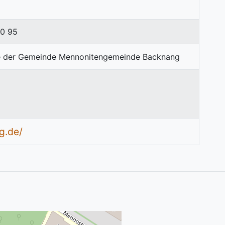
10 95
g.de/