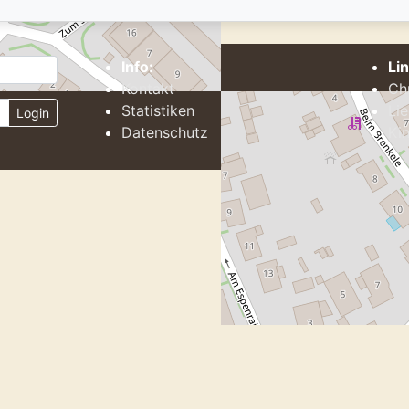
Info:
Li
Kontakt
Ch
Statistiken
Li
Login
Datenschutz
Kin