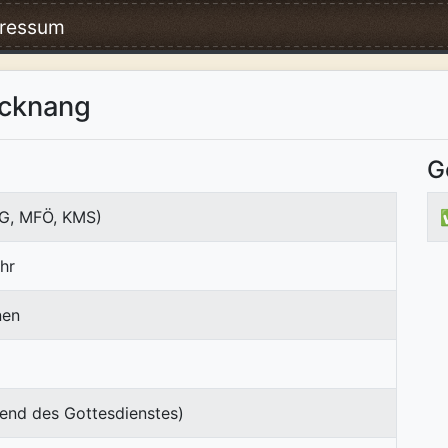
ressum
cknang
G
G, MFÖ, KMS)
hr
nen
end des Gottesdienstes)