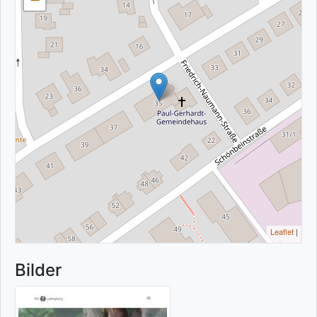
Leaflet
|
Bilder