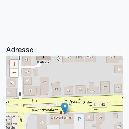
Adresse
+
−