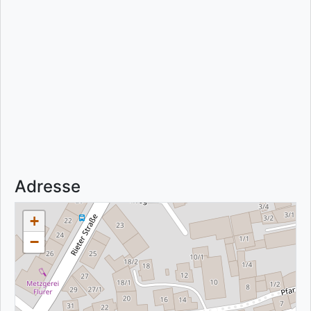
Adresse
+
−