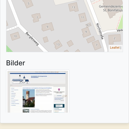
Leaflet
|
Bilder