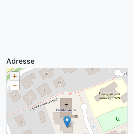
Adresse
+
−