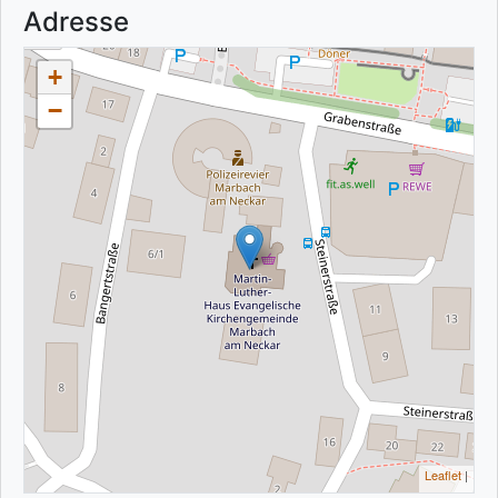
Adresse
+
−
Leaflet
|