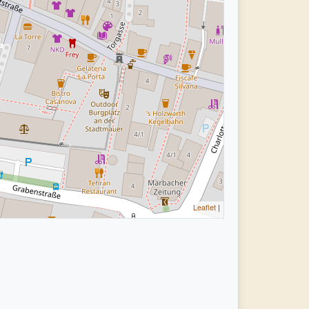
Leaflet
|