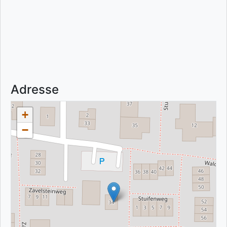
Adresse
+
−