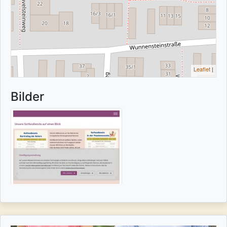
Leaflet
|
Bilder