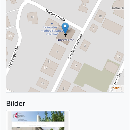
Leaflet
|
Bilder