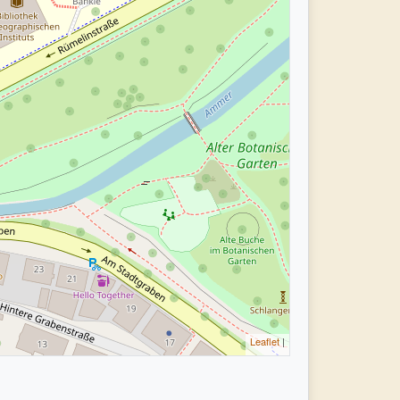
Leaflet
|