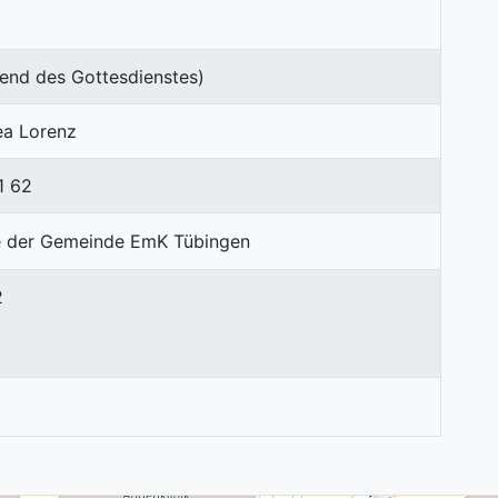
end des Gottesdienstes)
ea Lorenz
1 62
2