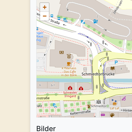
+
−
Bilder