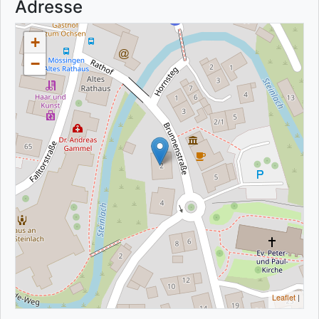
Adresse
+
−
Leaflet
|