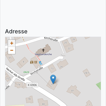
Adresse
+
−