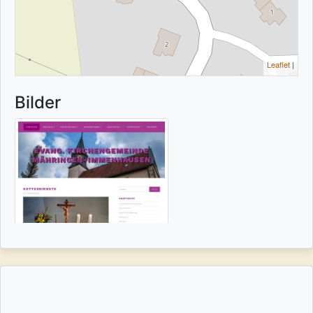
Leaflet
|
Bilder