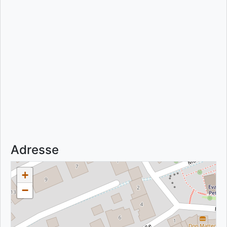
Adresse
+
−