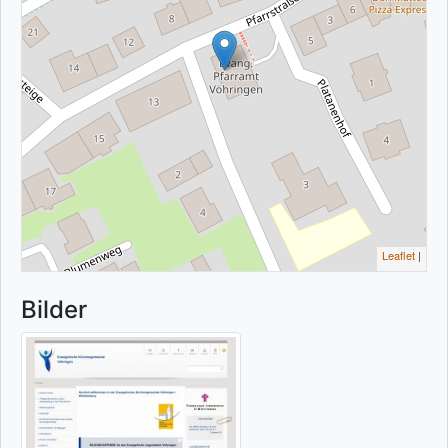
Leaflet
|
Bilder