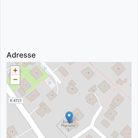
Adresse
+
−