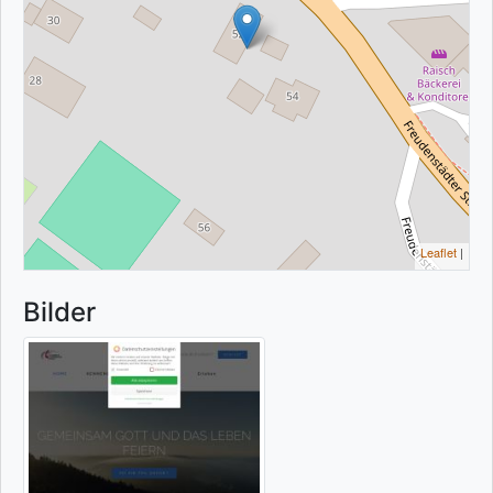
Leaflet
|
Bilder