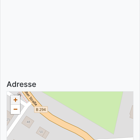
Adresse
+
−