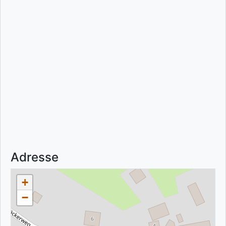
Adresse
+
−