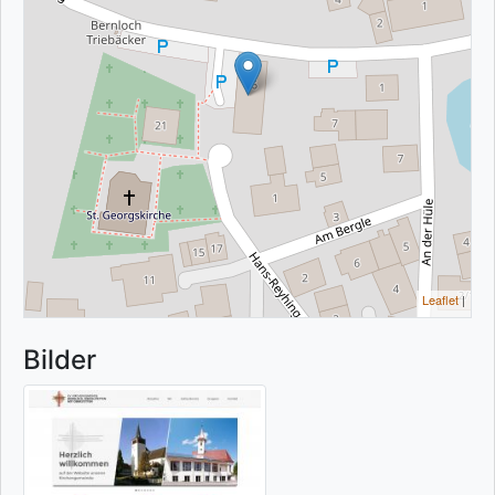
Leaflet
|
Bilder