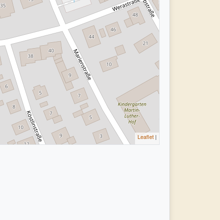
Leaflet
|