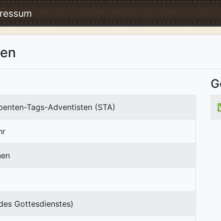
ressum
gen
G
ebenten-Tags-Adventisten (STA)
hr
nen
des Gottesdienstes)